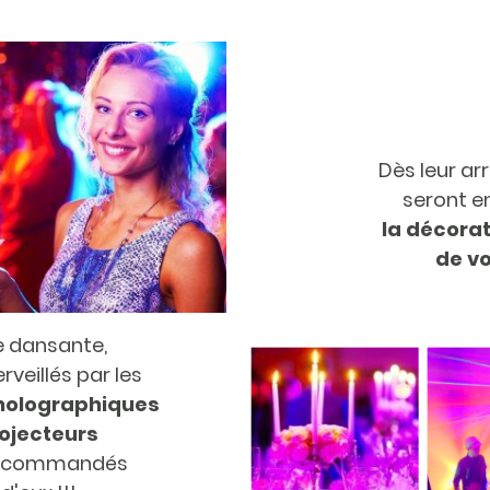
Dès leur arr
seront e
la
décorat
de vo
ée dansante,
rveillés par les
 holographiques
rojecteurs
écommandés