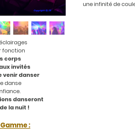
une infinité de cou
éclairages
r fonction
es corps
aux invités
e venir danser
 de danse
nfiance.
tions danseront
e la nuit !
-Gamme :