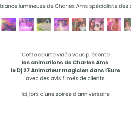
Mixage en live de vos musiques préférées pour votre soirée avec Charles Ams le meilleur Dj 27 pour mariage à 27200 Vernon Département Eure
Cette courte vidéo vous présente
les animations de Charles Ams
le Dj 27 Animateur magicien dans l'Eure
avec des avis filmés de clients.
Ici, lors d'une soirée d'anniversaire