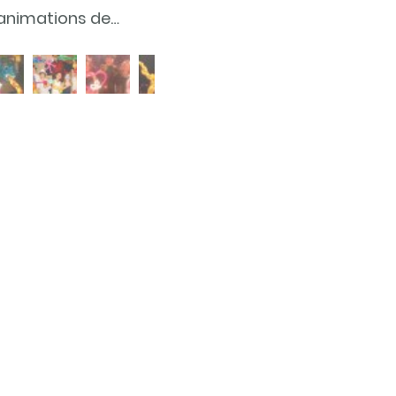
Ambiance festive garantie avec l'un des meilleurs Dj pour mariage du département 27 Eure à 27400 Louviers et Evreux Gravigny Le Neubourg