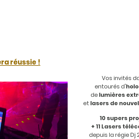
ra réussie !
Vos invités 
entourés d'
hol
de
lumières extr
et
lasers de nouvel
10 supers pr
+ 11 Lasers té
depuis la régie Dj