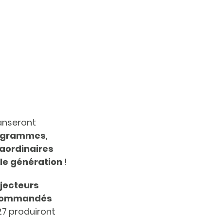
danseront
ogrammes
,
aordinaires
le génération
!
ojecteurs
lécommandés
 27 produiront