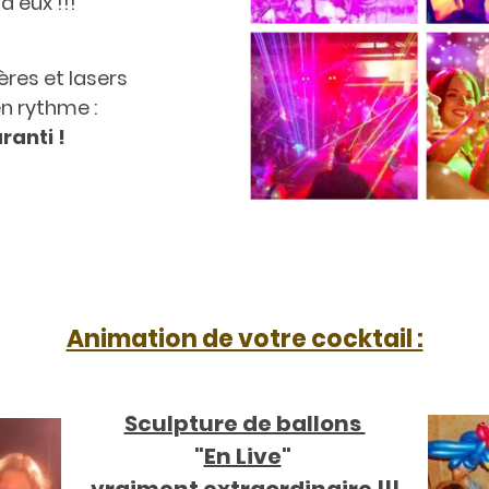
d'eux !!!
ères et lasers
n rythme :
ranti !
Animation de votre cocktail :
Sculpture de ballons
"
En Live
"