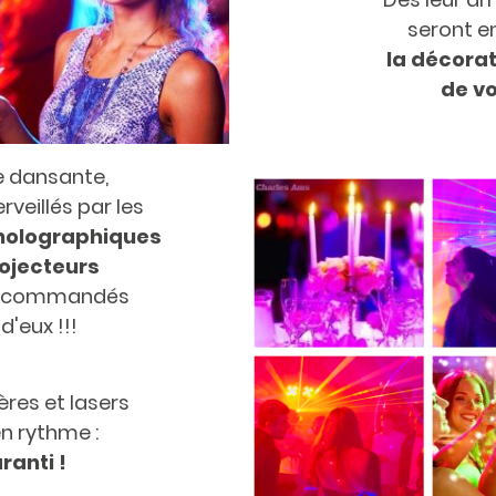
seront e
la
décorat
de vo
ée dansante,
rveillés par les
 holographiques
rojecteurs
écommandés
d'eux !!!
ères et lasers
n rythme :
ranti !