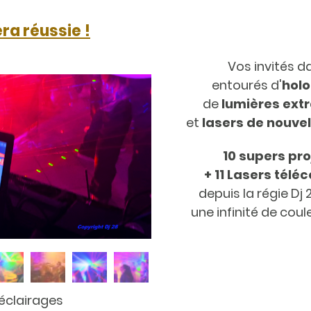
ra réussie !
Vos invités 
entourés d'
hol
de
lumières extr
et
lasers de nouvel
10 supers pr
+ 11 Lasers té
depuis la régie Dj
une infinité de cou
éclairages