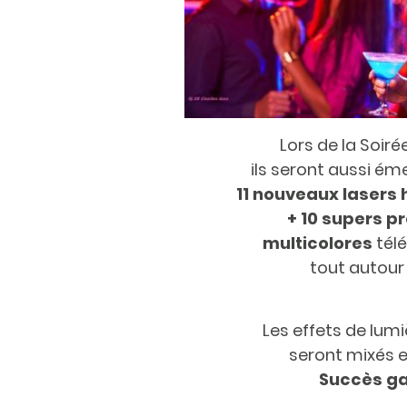
Lors de la Soir
ils seront aussi éme
11 nouveaux lasers
+ 10 supers p
multicolores
tél
tout autour 
Les effets de lumi
seront mixés e
Succès ga