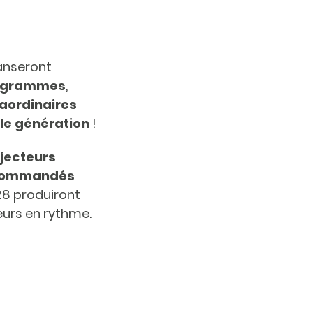
danseront
ogrammes
,
aordinaires
le génération
!
ojecteurs
lécommandés
 28 produiront
leurs en rythme.