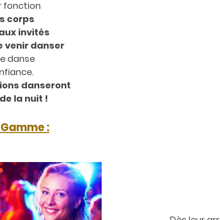
r fonction
es corps
aux invités
e venir danser
 de danse
nfiance.
tions danseront
e la nuit !
-Gamme :
Dès leur arr